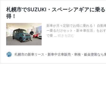
札幌市でSUZUKI・スペーシアギアに
得！
新車が月々定額でお得に乗れる！ 自動
ー乗るだけセット・新☆車生活」をお
札
で乗 …
続きを読む
幌
市
で
札幌市の新車リース・新車中古車販売・車検・鈑金塗装なら
SUZUKI・
ス
ペ
ー
シ
ア
ギ
ア
に
乗
る