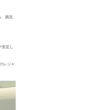
め、満充
中安定し
どのレジャ